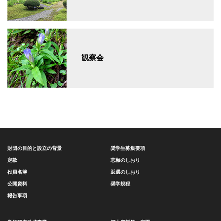
観察会
財団の目的と設立の背景
奨学生募集要項
定款
志願のしおり
役員名簿
返還のしおり
公開資料
奨学規程
報告事項